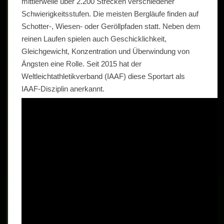
mittlerweile über 2.200 Strecken verschiedener
Schwierigkeitsstufen. Die meisten Bergläufe finden auf
Schotter-, Wiesen- oder Geröllpfaden statt. Neben dem
reinen Laufen spielen auch Geschicklichkeit,
Gleichgewicht, Konzentration und Überwindung von
Ängsten eine Rolle. Seit 2015 hat der
Weltleichtathletikverband (IAAF) diese Sportart als
IAAF-Disziplin anerkannt.